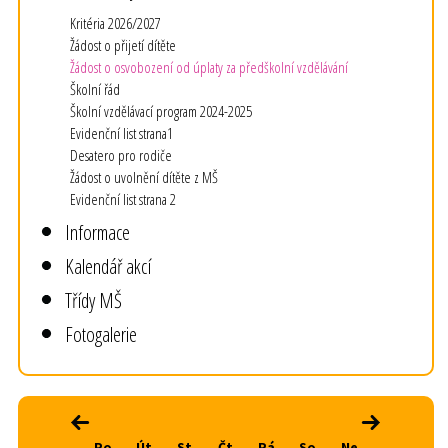
Kritéria 2026/2027
Žádost o přijetí dítěte
Žádost o osvobození od úplaty za předškolní vzdělávání
Školní řád
Školní vzdělávací program 2024-2025
Evidenční list strana1
Desatero pro rodiče
Žádost o uvolnění dítěte z MŠ
Evidenční list strana 2
Informace
Kalendář akcí
Třídy MŠ
Fotogalerie
srpen 2026
‹
›
Po
Út
St
Čt
Pá
So
Ne