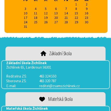
1
2
3
4
5
6
7
8
9
10
11
12
13
14
15
16
17
18
19
20
21
22
23
24
25
26
27
28
29
30
31
Základní škola
Základní škola Žichlínek
Žichlínek 65, Lanškroun 56301
Ředitelna ZŠ:
465 324 550
Sborovna
ZŠ:
465 320 787
E-mail:
reditel@zsamszichlinek.cz
Mateřská škola
Mateřská škola Žichlínek