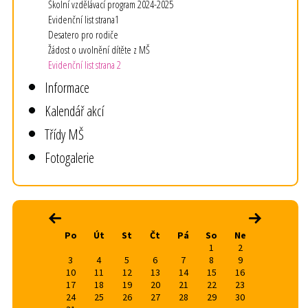
Školní vzdělávací program 2024-2025
Evidenční list strana1
Desatero pro rodiče
Žádost o uvolnění dítěte z MŠ
Evidenční list strana 2
Informace
Kalendář akcí
Třídy MŠ
Fotogalerie
srpen 2026
‹
›
Po
Út
St
Čt
Pá
So
Ne
1
2
3
4
5
6
7
8
9
10
11
12
13
14
15
16
17
18
19
20
21
22
23
24
25
26
27
28
29
30