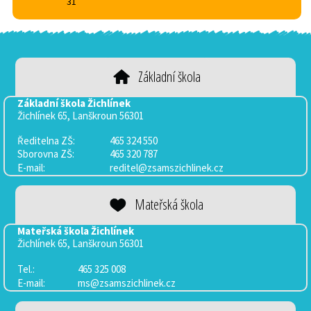
31
Základní škola
Základní škola Žichlínek
Žichlínek 65, Lanškroun 56301
Ředitelna ZŠ:
465 324 550
Sborovna
ZŠ:
465 320 787
E-mail:
reditel@zsamszichlinek.cz
Mateřská škola
Mateřská škola Žichlínek
Žichlínek 65, Lanškroun 56301
Tel.:
465 325 008
E-mail:
ms@zsamszichlinek.cz