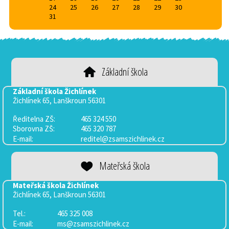
24
25
26
27
28
29
30
31
Základní škola
Základní škola Žichlínek
Žichlínek 65, Lanškroun 56301
Ředitelna ZŠ:
465 324 550
Sborovna
ZŠ:
465 320 787
E-mail:
reditel@zsamszichlinek.cz
Mateřská škola
Mateřská škola Žichlínek
Žichlínek 65, Lanškroun 56301
Tel.:
465 325 008
E-mail:
ms@zsamszichlinek.cz