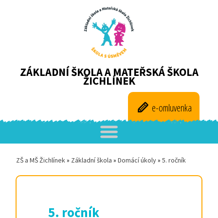
ZÁKLADNÍ ŠKOLA A MATEŘSKÁ ŠKOLA
ŽICHLÍNEK
e-omluvenka
ZŠ a MŠ Žichlínek
»
Základní škola
»
Domácí úkoly
»
5. ročník
5. ročník