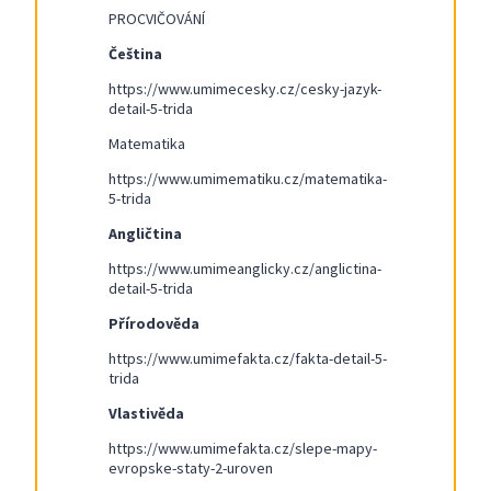
PROCVIČOVÁNÍ
Čeština
https://www.umimecesky.cz/cesky-jazyk-
detail-5-trida
Matematika
https://www.umimematiku.cz/matematika-
5-trida
Angličtina
https://www.umimeanglicky.cz/anglictina-
detail-5-trida
Přírodověda
https://www.umimefakta.cz/fakta-detail-5-
trida
Vlastivěda
https://www.umimefakta.cz/slepe-mapy-
evropske-staty-2-uroven