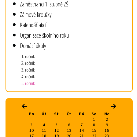
Zaměstnanci 1. stupně ZŠ
Zájmové kroužky
Kalendář akcí
Organizace školního roku
Domácí úkoly
1. ročník
2. ročník
3. ročník
4. ročník
5. ročník
srpen 2026
‹
›
Po
Út
St
Čt
Pá
So
Ne
1
2
3
4
5
6
7
8
9
10
11
12
13
14
15
16
17
18
19
20
21
22
23