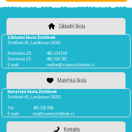
Základní škola
Základní škola Žichlínek
Žichlínek 65, Lanškroun 56301
Ředitelna ZŠ:
465 324 550
Sborovna
ZŠ:
465 320 787
E-mail:
reditel@zsamszichlinek.cz
Mateřská škola
Mateřská škola Žichlínek
Žichlínek 65, Lanškroun 56301
Tel.:
465 325 008
E-mail:
ms@zsamszichlinek.cz
Kontakty