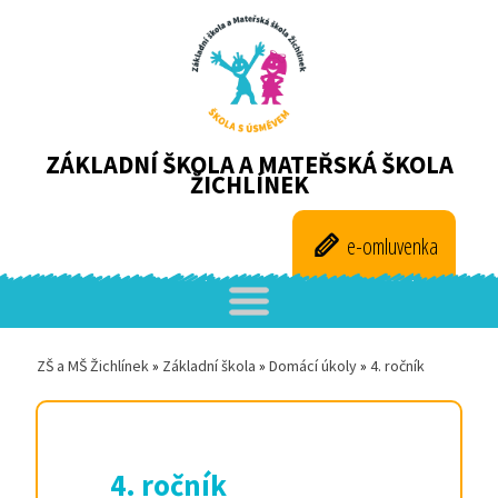
ZÁKLADNÍ ŠKOLA A MATEŘSKÁ ŠKOLA
ŽICHLÍNEK
e-omluvenka
ZŠ a MŠ Žichlínek
»
Základní škola
»
Domácí úkoly
»
4. ročník
4. ročník