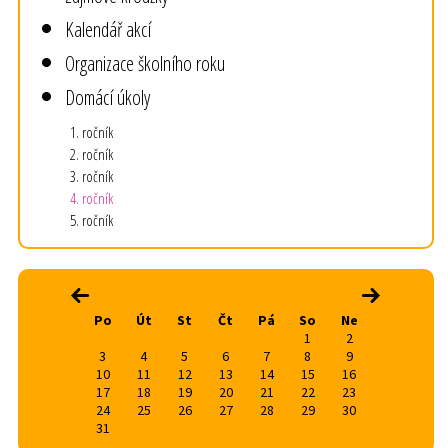
Kalendář akcí
Organizace školního roku
Domácí úkoly
1. ročník
2. ročník
3. ročník
4. ročník
5. ročník
srpen 2026
‹
›
Po
Út
St
Čt
Pá
So
Ne
1
2
3
4
5
6
7
8
9
10
11
12
13
14
15
16
17
18
19
20
21
22
23
24
25
26
27
28
29
30
31