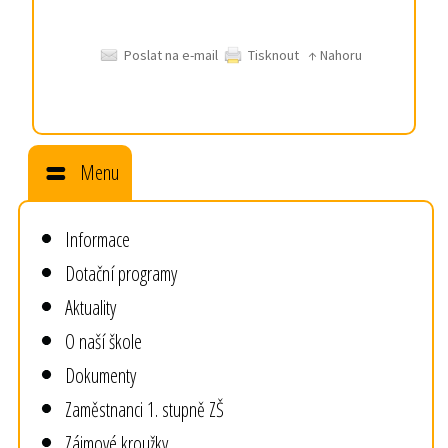
Poslat na e-mail
Tisknout
↑ Nahoru
Menu
Informace
Dotační programy
Aktuality
O naší škole
Dokumenty
Zaměstnanci 1. stupně ZŠ
Zájmové kroužky