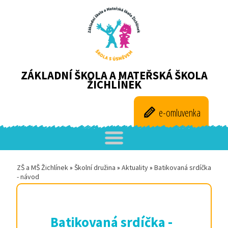
ZÁKLADNÍ ŠKOLA A MATEŘSKÁ ŠKOLA
ŽICHLÍNEK
e-omluvenka
ZŠ a MŠ Žichlínek
»
Školní družina
»
Aktuality
»
Batikovaná srdíčka
- návod
Batikovaná srdíčka -