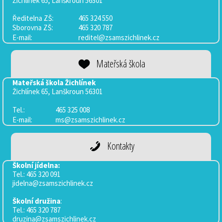
Žichlínek 65, Lanškroun 56301
Ředitelna ZŠ:
465 324 550
Sborovna
ZŠ:
465 320 787
E-mail:
reditel@zsamszichlinek.cz
Mateřská škola
Mateřská škola Žichlínek
Žichlínek 65, Lanškroun 56301
Tel.:
465 325 008
E-mail:
ms@zsamszichlinek.cz
Kontakty
Školní jídelna:
Tel.: 465 320 091
jidelna@zsamszichlinek.cz
Školní družina
:
Tel.: 465 320 787
druzina@zsamszichlinek.cz