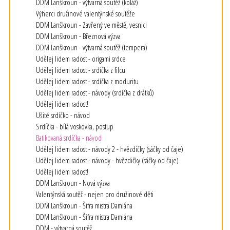
DDM Lanškroun - výtvarná soutěž (koláž)
Výherci družinové valentýnské soutěže
DDM Lanškroun - Zavřený ve městě, vesnici
DDM Lanškroun - Březnová výzva
DDM Lanškroun - výtvarná soutěž (tempera)
Udělej lidem radost - origami srdce
Udělej lidem radost - srdíčka z filcu
Udělej lidem radost - srdíčka z moduritu
Udělej lidem radost - návody (srdíčka z drátků)
Udělej lidem radost!
Ušité srdíčko - návod
Srdíčka - bílá voskovka, postup
Batikovaná srdíčka - návod
Udělej lidem radost - návody 2 - hvězdičky (sáčky od čaje)
Udělej lidem radost - návody - hvězdičky (sáčky od čaje)
Udělej lidem radost!
DDM Lanškroun - Nová výzva
Valentýnská soutěž - nejen pro družinové děti
DDM Lanškroun - Šifra mistra Damiána
DDM Lanškroun - Šifra mistra Damiána
DDM - výtvarná soutěž