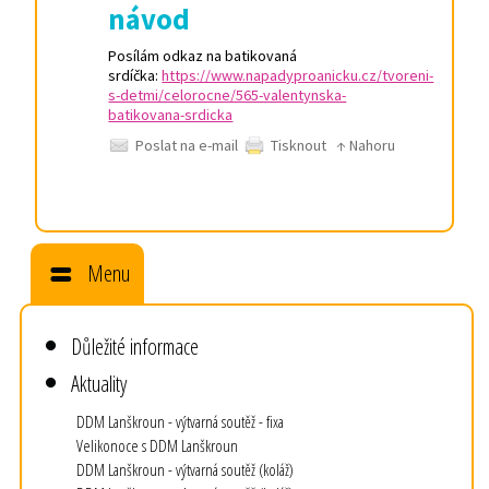
návod
Posílám odkaz na batikovaná
srdíčka:
https://www.napadyproanicku.cz/tvoreni-
s-detmi/celorocne/565-valentynska-
batikovana-srdicka
Poslat na e-mail
Tisknout
↑ Nahoru
Menu
Důležité informace
Aktuality
DDM Lanškroun - výtvarná soutěž - fixa
Velikonoce s DDM Lanškroun
DDM Lanškroun - výtvarná soutěž (koláž)