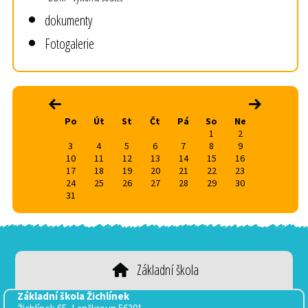
dokumenty
Fotogalerie
srpen 2026
‹
›
Po
Út
St
Čt
Pá
So
Ne
1
2
3
4
5
6
7
8
9
10
11
12
13
14
15
16
17
18
19
20
21
22
23
24
25
26
27
28
29
30
31
Základní škola
Základní škola Žichlínek