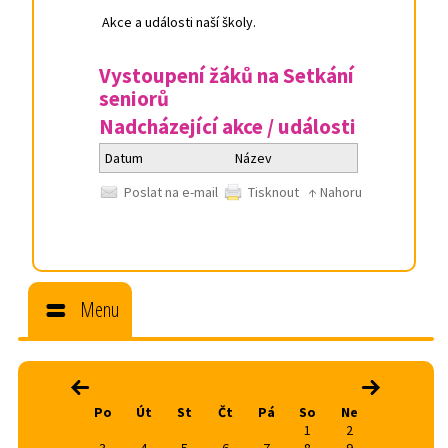
Akce a události naší školy.
Vystoupení žáků na Setkání
seniorů
Nadcházející akce / události
Datum
Název
Poslat na e-mail
Tisknout
↑ Nahoru
Menu
srpen 2026
‹
›
Po
Út
St
Čt
Pá
So
Ne
1
2