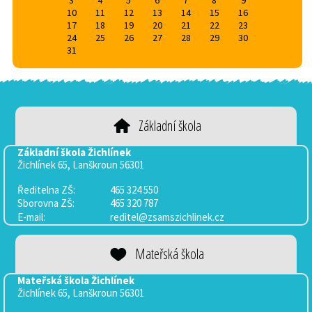
3
4
5
6
7
8
9
10
11
12
13
14
15
16
17
18
19
20
21
22
23
24
25
26
27
28
29
30
31
Základní škola
Základní škola Žichlínek
Žichlínek 65, Lanškroun 56301
Ředitelna ZŠ:
465 324 550
Sborovna
ZŠ:
465 320 787
E-mail:
reditel@zsamszichlinek.cz
Mateřská škola
Mateřská škola Žichlínek
Žichlínek 65, Lanškroun 56301