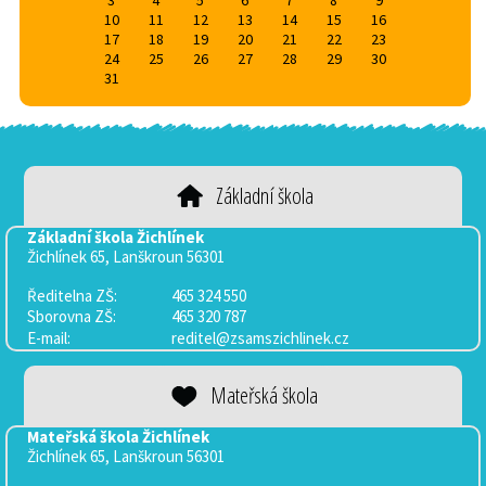
3
4
5
6
7
8
9
10
11
12
13
14
15
16
17
18
19
20
21
22
23
24
25
26
27
28
29
30
31
Základní škola
Základní škola Žichlínek
Žichlínek 65, Lanškroun 56301
Ředitelna ZŠ:
465 324 550
Sborovna
ZŠ:
465 320 787
E-mail:
reditel@zsamszichlinek.cz
Mateřská škola
Mateřská škola Žichlínek
Žichlínek 65, Lanškroun 56301