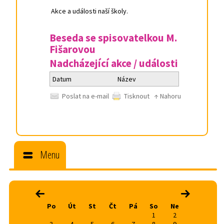
Akce a události naší školy.
Beseda se spisovatelkou M.
Fišarovou
Nadcházející akce / události
Datum
Název
Poslat na e-mail
Tisknout
↑ Nahoru
Menu
srpen 2026
‹
›
Po
Út
St
Čt
Pá
So
Ne
1
2